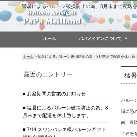
猛暑によるバルーン破損防止の為、8月末まで配送
ホーム
パパメイアンについて
会社概要
風船の話
ホーム
> 猛暑によるバルーン破損防止の為、8月末まで配送を休止致
最近のエントリー
猛
お盆期間の営業のお知らせ
バルー
猛暑によるバルーン破損防止の為、8
誠に恐
月末まで配送を休止致します。
尚、近
7/14 スワンバレエ様バルーンギフト
ご迷惑