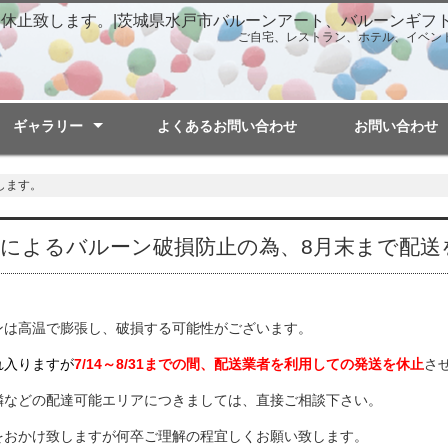
を休止致します。|茨城県水戸市バルーンアート、バルーンギフ
ご自宅、レストラン、ホテル、イベン
ギャラリー
よくあるお問い合わせ
お問い合わせ
バルーンリリース
ウエディング
出張パフォーマンス
法人向けバルーン装飾
お祝い事に
バルーン講座
イベント装飾
記念日・誕生日
します。
暑によるバルーン破損防止の為、8月末まで配送
ンは高温で膨張し、破損する可能性がございます。
れ入りますが
7/14
～8/31までの間、配送業者を利用しての発送を休止
さ
隣などの配達可能エリアにつきましては、直接ご相談下さい。
をおかけ致しますが何卒ご理解の程宜しくお願い致します。