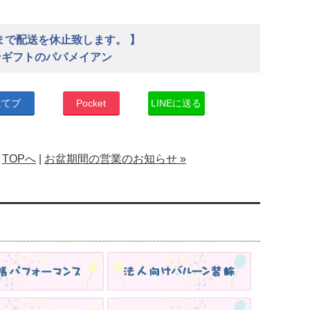
まで配送を休止致します。 】
ンギフトのパパメイアン
はてブ
Pocket
LINEに送る
|
TOPへ
|
お盆期間の営業のお知らせ »