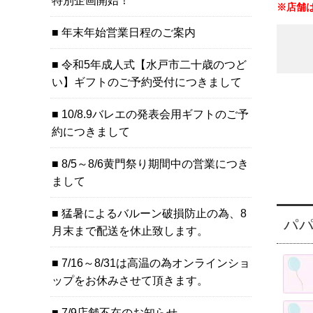
特別企画開始！
※店舗
年末年始営業日程のご案内
令和5年成人式【水戸市二十歳のつど
い】ギフトのご予約受付につきまして
10/8.9バレエの発表会用ギフトのご予
約につきまして
8/5～8/6黄門祭り期間中の営業につき
まして
猛暑によるバルーン破損防止の為、8
パパ
月末まで配送を休止致します。
7/16～8/31は高温の為オンラインショ
ップをお休みさせて頂きます。
7/9店舗不在のお知らせ